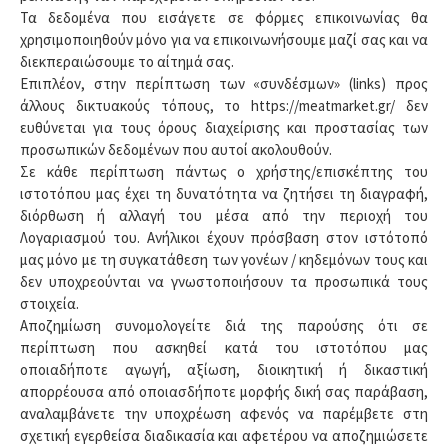
Τα δεδομένα που εισάγετε σε φόρμες επικοινωνίας θα
χρησιμοποιηθούν μόνο για να επικοινωνήσουμε μαζί σας και να
διεκπεραιώσουμε το αίτημά σας.
Επιπλέον, στην περίπτωση των «συνδέσμων» (links) προς
άλλους δικτυακούς τόπους, το https://meatmarket.gr/ δεν
ευθύνεται για τους όρους διαχείρισης και προστασίας των
προσωπικών δεδομένων που αυτοί ακολουθούν.
Σε κάθε περίπτωση πάντως ο χρήστης/επισκέπτης του
ιστοτόπου μας έχει τη δυνατότητα να ζητήσει τη διαγραφή,
διόρθωση ή αλλαγή του μέσα από την περιοχή του
Λογαριασμού του. Ανήλικοι έχουν πρόσβαση στον ιστότοπό
μας μόνο με τη συγκατάθεση των γονέων / κηδεμόνων τους και
δεν υποχρεούνται να γνωστοποιήσουν τα προσωπικά τους
στοιχεία.
Αποζημίωση συνομολογείτε διά της παρούσης ότι σε
περίπτωση που ασκηθεί κατά του ιστοτόπου μας
οποιαδήποτε αγωγή, αξίωση, διοικητική ή δικαστική
απορρέουσα από οποιασδήποτε μορφής δική σας παράβαση,
αναλαμβάνετε την υποχρέωση αφενός να παρέμβετε στη
σχετική εγερθείσα διαδικασία και αφετέρου να αποζημιώσετε