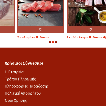
Σπαλομύτα Ν. Βόειο
Στηθόπλευρα Ν. Βόειο Μ/Ο
Σ
Χρήσιμοι Σύνδεσμοι
Η Εταιρεία
Τρόποι Πληρωμής
Πληροφορίες Παράδοσης
Πολιτική Απορρήτου
Όροι Χρήσης